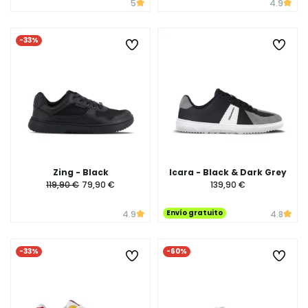
5
4.9
-33%
Zing - Black
Icara - Black & Dark Grey
119,90 €
79,90 €
139,90 €
Envío gratuito
4.9
4.8
-33%
-60%