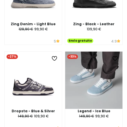
Zing Denim - Light Blue
Zing - Black - Leather
129,90 €
99,90 €
139,90 €
Envío gratuito
5
4.9
-27%
-33%
Dropsta - Blue & Silver
Legend - Ice Blue
149,90 €
109,90 €
149,90 €
99,90 €