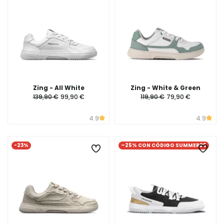
Zing - All White
Zing - White & Green
139,90 €
99,90 €
119,90 €
79,90 €
4.9
4.9
-23%
–25% CON CÓDIGO SUMMER25