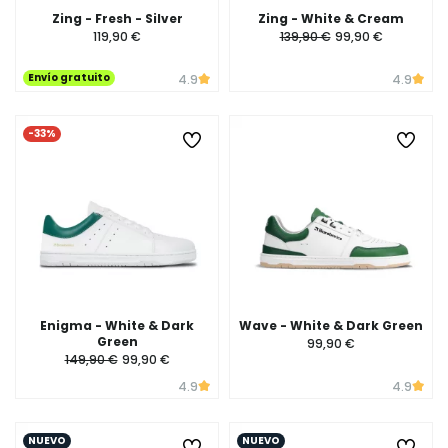
Zing - Fresh - Silver
Zing - White & Cream
119,90 €
139,90 €
99,90 €
Envío gratuito
4.9
4.9
-33%
Enigma - White & Dark
Wave - White & Dark Green
Green
99,90 €
149,90 €
99,90 €
4.9
4.9
NUEVO
NUEVO