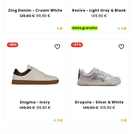
Zing Denim - Cream White
Revive - Light Grey & Black
129,90 €
99,90 €
149,90 €
Envío gratuito
5
4.9
-33%
-27%
Enigma - Ivory
Dropsta - Silver & White
149,90 €
99,90 €
149,90 €
109,90 €
4.9
5