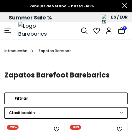
Rebajas de verano – hasta -60%
Summer Sale %
ES / EUR
0
Introducción
Zapatos Barefoot
Zapatos Barefoot Barebarics
Filtrar
Clasificación
-29%
-33%