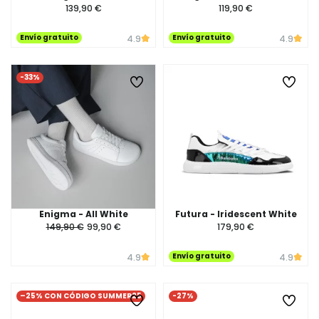
139,90 €
119,90 €
Envío gratuito
Envío gratuito
4.9
4.9
-33%
Enigma - All White
Futura - Iridescent White
149,90 €
99,90 €
179,90 €
Envío gratuito
4.9
4.9
–25% CON CÓDIGO SUMMER25
-27%