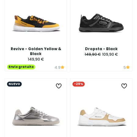
Revive - Golden Yellow &
Dropsta - Black
Black
149,90 €
109,90 €
149,90 €
Envío gratuito
4.9
5
NUEVO
-29%