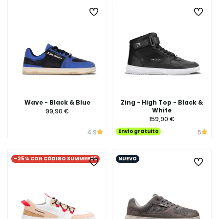
Wave - Black & Blue
Zing - High Top - Black &
White
99,90 €
159,90 €
Envío gratuito
4.9
5
–25% CON CÓDIGO SUMMER25
NUEVO