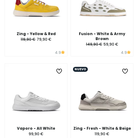
Zing - Yellow & Red
Fusion - White & Army
Brown
119,90 €
79,90 €
149,90 €
59,90 €
4.9
4.9
NUEVO
Vaporo - All White
Zing - Fresh - White & Beige
99,90 €
119,90 €