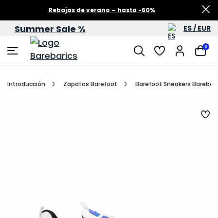
Rebajas de verano – hasta -60%
Summer Sale %
ES / EUR
0
Introducción
Zapatos Barefoot
Barefoot Sneakers Barebaric