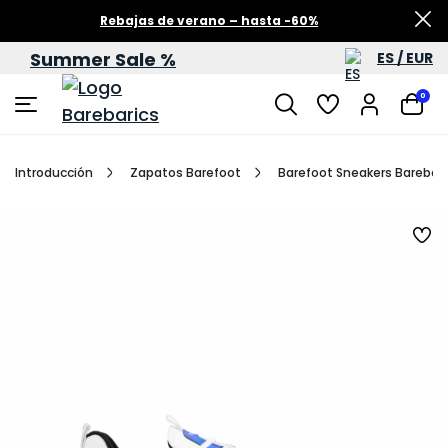
Rebajas de verano – hasta -60%
Summer Sale %
ES / EUR
0
Introducción
Zapatos Barefoot
Barefoot Sneakers Barebaric