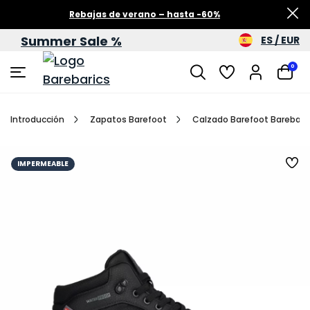
Rebajas de verano – hasta -60%
Summer Sale %
ES / EUR
0
Introducción
Zapatos Barefoot
Calzado Barefoot Barebaric
IMPERMEABLE