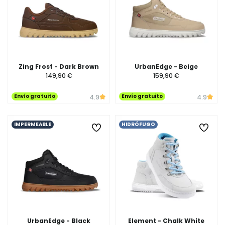
Zing Frost - Dark Brown
UrbanEdge - Beige
149,90 €
159,90 €
Envío gratuito
Envío gratuito
4.9
4.9
IMPERMEABLE
HIDRÓFUGO
UrbanEdge - Black
Element - Chalk White