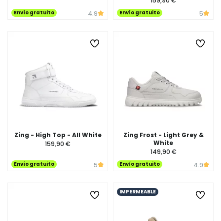
159,90 €
Envío gratuito
Envío gratuito
4.9
5
Zing - High Top - All White
Zing Frost - Light Grey &
White
159,90 €
149,90 €
Envío gratuito
Envío gratuito
5
4.9
IMPERMEABLE