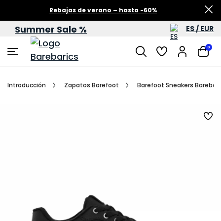
Rebajas de verano – hasta -60%
Summer Sale %
ES / EUR
0
Introducción
Zapatos Barefoot
Barefoot Sneakers Barebarics