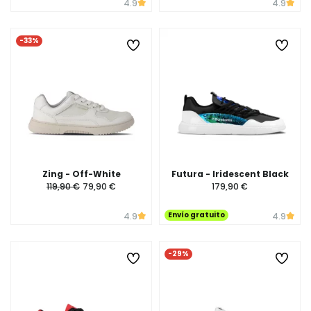
4.9
4.9
-33%
Zing - Off-White
Futura - Iridescent Black
119,90 €
79,90 €
179,90 €
Envío gratuito
4.9
4.9
-29%