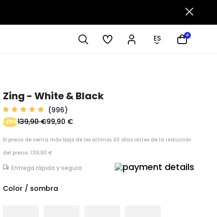
0
ES
Zing - White & Black
(996)
139,90 €
99,90 €
-29%
El precio de venta más bajo de los últimos 30 días antes de la reducción
del precio: 139,90 €
Entrega rápida y segura
Color / sombra