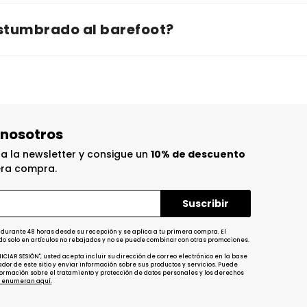
ostumbrado al barefoot?
 nosotros
 a la newsletter y consigue un
10% de descuento
era compra.
 durante 48 horas desde su recepción y se aplica a tu primera compra. El
do solo en artículos no rebajados y no se puede combinar con otras promociones.
INICIAR SESIÓN", usted acepta incluir su dirección de correo electrónico en la base
dor de este sitio y enviar información sobre sus productos y servicios. Puede
ormación sobre el tratamiento y protección de datos personales y los derechos
 enumeran aquí.