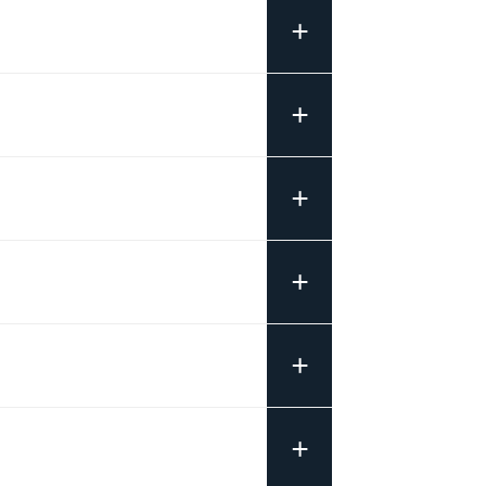
+
+
+
+
+
+