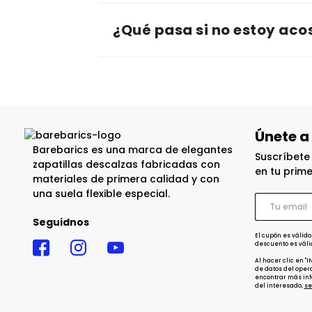
¿Qué pasa si no estoy ac
Únete a
Barebarics es una marca de elegantes
Suscríbete
zapatillas descalzas fabricadas con
en tu prim
materiales de primera calidad y con
una suela flexible especial.
Seguidnos
El cupón es válido
descuento es váli
Al hacer clic en "
de datos del opera
encontrar más inf
del interesado,
se