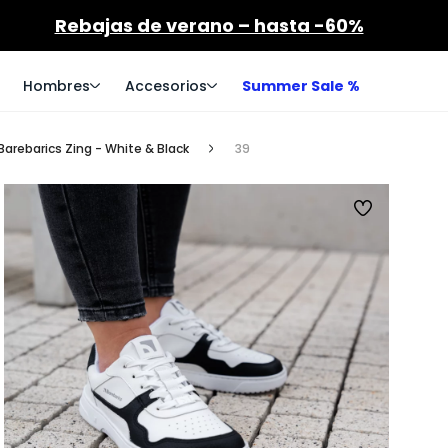
Rebajas de verano – hasta -60%
Hombres
Accesorios
Summer Sale %
arebarics Zing - White & Black
39