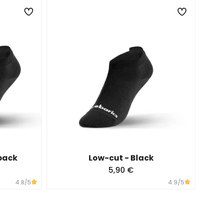
 pack
Low-cut - Black
5,90 €
4.8
/5
4.9
/5