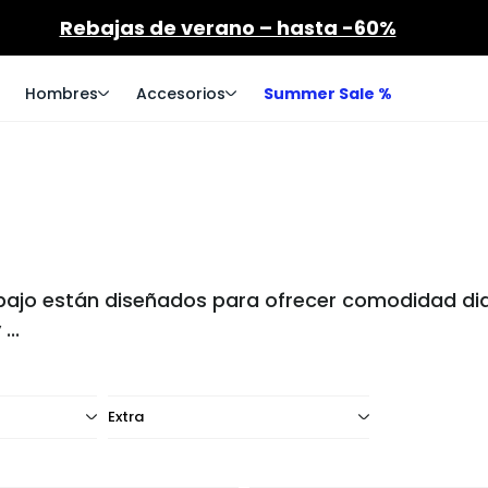
Rebajas de verano – hasta -60%
Hombres
Accesorios
Summer Sale %
 bajo están diseñados para ofrecer comodidad diar
y
...
Extra