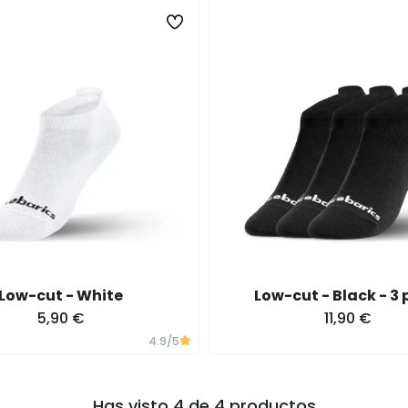
Low-cut - White
Low-cut - Black - 3
5,90 €
11,90 €
4.9
/5
Has visto 4 de 4 productos