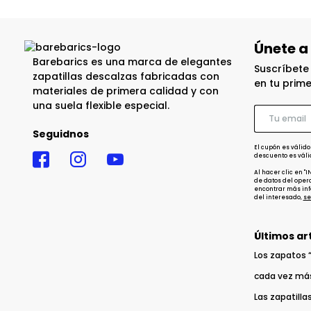
Únete a
Barebarics es una marca de elegantes
Suscríbete
zapatillas descalzas fabricadas con
en tu prim
materiales de primera calidad y con
una suela flexible especial.
Seguidnos
El cupón es válido
descuento es váli
Al hacer clic en "
de datos del opera
encontrar más inf
del interesado,
se
Últimos ar
Los zapatos “
cada vez má
Las zapatilla