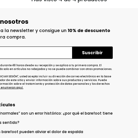
 nosotros
 a la newsletter y consigue un
10% de descuento
era compra.
 durante 48 horas desde su recepción y se aplica a tu primera compra. El
do solo en artículos no rebajados y no se puede combinar con otras promociones.
INICIAR SESIÓN", usted acepta incluir su dirección de correo electrónico en la base
dor de este sitio y enviar información sobre sus productos y servicios. Puede
ormación sobre el tratamiento y protección de datos personales y los derechos
 enumeran aquí.
tículos
normales” son un error histórico: ¿por qué el barefoot tiene
s sentido?
s barefoot pueden aliviar el dolor de espalda