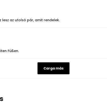
lesz az utolsó pár, amit rendelek.
iten Füßen.
Carga más
s