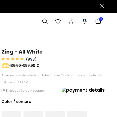
0
ES
7
Zing - All White
(998)
139,90 €
99,90 €
-29%
El precio de venta más bajo de los últimos 30 días antes de la reducción
del precio: 139,90 €
Entrega rápida y segura
Color / sombra