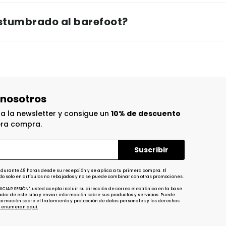
ostumbrado al barefoot?
 nosotros
 a la newsletter y consigue un
10% de descuento
era compra.
 durante 48 horas desde su recepción y se aplica a tu primera compra. El
do solo en artículos no rebajados y no se puede combinar con otras promociones.
INICIAR SESIÓN", usted acepta incluir su dirección de correo electrónico en la base
dor de este sitio y enviar información sobre sus productos y servicios. Puede
ormación sobre el tratamiento y protección de datos personales y los derechos
 enumeran aquí.