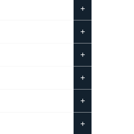
+
+
+
+
+
+