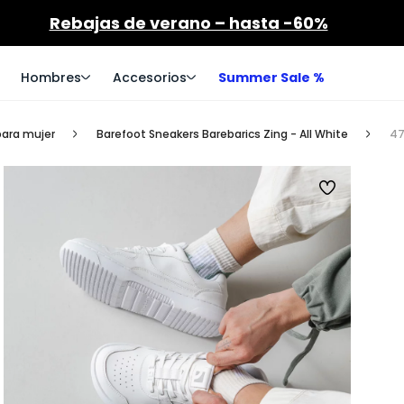
Rebajas de verano – hasta -60%
Hombres
Accesorios
Summer Sale %
para mujer
Barefoot Sneakers Barebarics Zing - All White
4