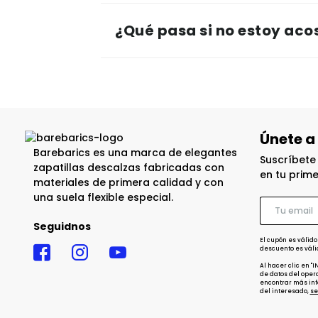
¿Qué pasa si no estoy ac
Únete a
Barebarics es una marca de elegantes
Suscríbete
zapatillas descalzas fabricadas con
en tu prim
materiales de primera calidad y con
una suela flexible especial.
Seguidnos
El cupón es válido
descuento es váli
Al hacer clic en "
de datos del opera
encontrar más inf
del interesado,
se